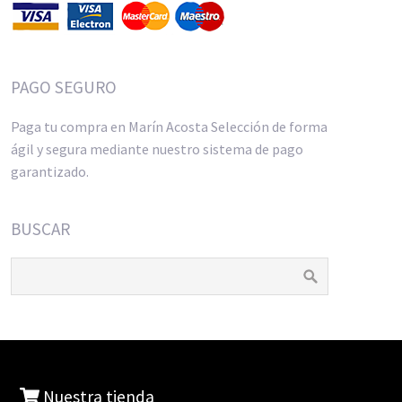
PAGO SEGURO
Paga tu compra en Marín Acosta Selección de forma
ágil y segura mediante nuestro sistema de pago
garantizado.
BUSCAR
Nuestra tienda