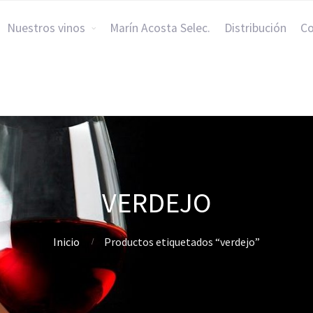
Nuestros vinos
Marín Acosta Selec.
Distribución
Co
VERDEJO
Inicio
Productos etiquetados “verdejo”