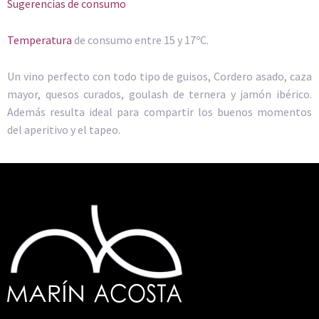
Sugerencias de consumo
Temperatura
de consumo entre 15 y 17ºC.
Un vino perfecto con todo tipo de guisos, Cordero asado, caza
mayor, quesos curados, goulash de ternera y jamón ibérico.
Además resulta ideal para compartir los buenos momentos
del aperitivo y el tapeo.